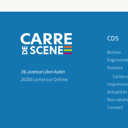
CDS
Bureau
Ergonomi
Scolaire
34, avenue Léon Aubin
Listes s
26250 Livron sur Drôme
Impressio
Actualités
Nos catal
Contact