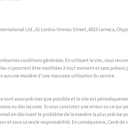
nternational Ltd., 61 Lordou Vironos Street, 6023 Larnaca, Chyp
s présentes conditions générales. En utilisant le site, vous reco
elles-ci pourront être modifiées à tout moment et sans préavis 
en aucune manière d’une mauvaise utilisation du service.
te sont aussi précises que possible et le site est périodiquemen
ssions ou des lacunes. Si vous constatez une erreur ou ce qui 
r email en décrivant le problème de la manière la plus précise 
sateur et sous sa seule responsabilité. En conséquence, Carré de 