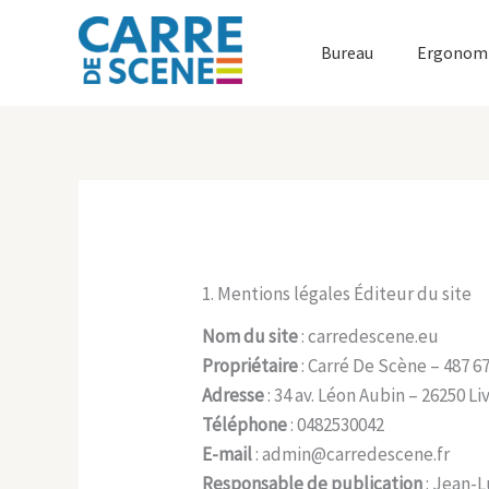
Aller
au
Bureau
Ergonom
contenu
1. Mentions légales Éditeur du site
Nom du site
: carredescene.eu
Propriétaire
: Carré De Scène – 487 6
Adresse
: 34 av. Léon Aubin – 26250 Li
Téléphone
: 0482530042
E-mail
: admin@carredescene.fr
Responsable de publication
: Jean-