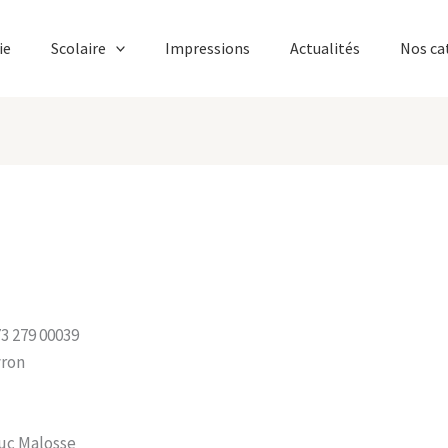
ie
Scolaire
Impressions
Actualités
Nos ca
73 279 00039
vron
Luc Malosse